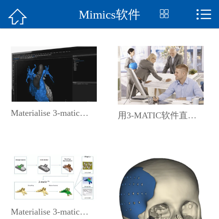


Mimics软件


首页
关于我们
解决方案
新闻资讯
Materialise 3-matic软件
用3-MATIC软件直接对STL进行修改
客户案例
西门子软件
软件知识
在线留言
Materialise 3-matic：让拓扑优化更具吸引力
联系购买