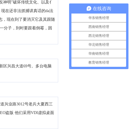
地反神明”破坏传统文化、以及亻
在线咨询
现在还非法抓捕讲真话的da法
华东销售经理
志，现在到了要消灭它及其跟随
西南销售经理
其一分子，到时要跟着倒霉，因
西北销售经理
华北销售经理
华南销售经理
教育销售经理
新区兴昌大道69号。多台电脑
兴业路3012号老兵大夏西三
REO盗版 他们采用VDI虚拟桌面