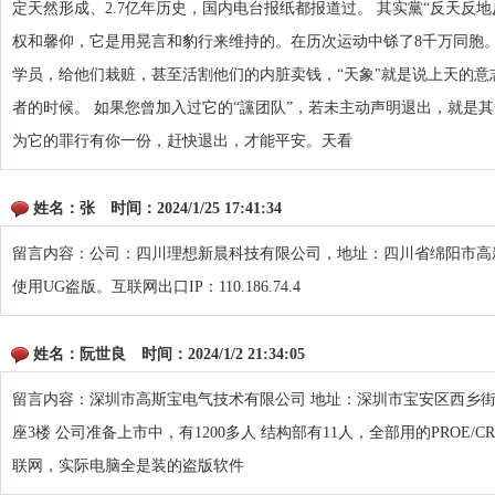
定天然形成、2.7亿年历史，国内电台报纸都报道过。 其实黨“反天反
权和馨仰，它是用晃言和豹行来维持的。在历次运动中铩了8千万同胞。
学员，给他们栽赃，甚至活割他们的内脏卖钱，“天象"就是说上天的意
者的时候。 如果您曾加入过它的“讜团队”，若未主动声明退出，就是
为它的罪行有你一份，赶快退出，才能平安。天看
姓名：
张
时间：
2024/1/25 17:41:34
留言内容：公司：四川理想新晨科技有限公司，地址：四川省绵阳市高
使用UG盗版。互联网出口IP：110.186.74.4
姓名：
阮世良
时间：
2024/1/2 21:34:05
留言内容：深圳市高斯宝电气技术有限公司 地址：深圳市宝安区西乡街道
座3楼 公司准备上市中，有1200多人 结构部有11人，全部用的PROE/C
联网，实际电脑全是装的盗版软件